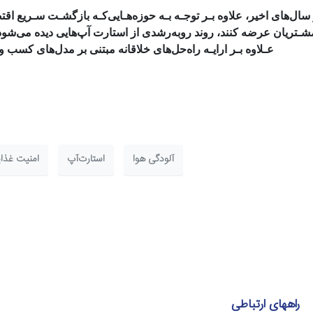
سال‌های
اخیر، علاوه بـر توجـه بـه
حوزه‌هـایی
کـه بازگشـت
سـریع
اقت
شـتریان
عرضه کنند، روند
روبه‌رشدی
از
استارت آپ‌هایی
دیده
می‌شو
عـلاوه بـر ا
رایـه
راه‌حل‌های
خلاقانه مبتنی بر
مدل‌های کسب و
آلودگی هوا
استارت‌آپ
امنیت غذا
راههای ارتباطی