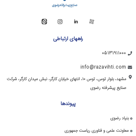
راههای ارتباطی
05131911000
info@razavihti.com
مشهد، بلوار توس، توس ۱۰، انتهای خیابان کارگر، نبش میدان کارگر، شرکت
صنایع پیشرفته رضوی
پیوندها
بنیاد رضوی
معاونت علمی و فناوری ریاست جمهوری