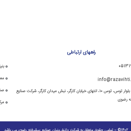
راههای ارتباطی
05131
بنی
معا
info@razaviht
صند
مشهد، بلوار توس، توس ۱۰، انتهای خیابان کارگر، نبش میدان کارگر، شرکت صنایع
ه رضوی
مرک
1402© – تمامی حقوق متعلق به شرکت دانش‌بنیان صنایع پیشرفته رضوی می باشد.