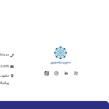
911000
i.com
پیشرفت