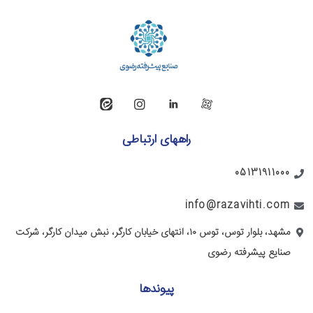
راههای ارتباطی
05131911000
info@razavihti.com
مشهد، بلوار توس، توس ۱۰، انتهای خیابان کارگر، نبش میدان کارگر، شرکت
صنایع پیشرفته رضوی
پیوندها