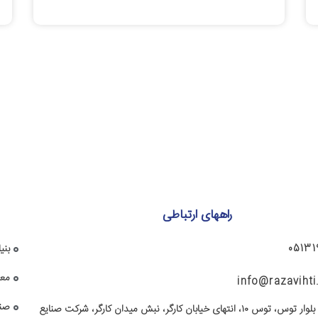
راههای ارتباطی
05131
بنی
معا
info@razaviht
صند
مشهد، بلوار توس، توس ۱۰، انتهای خیابان کارگر، نبش میدان کارگر، شرکت صنایع