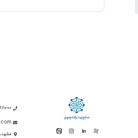
911000
i.com