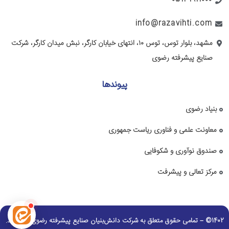
05131911000
info@razavihti.com
مشهد، بلوار توس، توس ۱۰، انتهای خیابان کارگر، نبش میدان کارگر، شرکت
صنایع پیشرفته رضوی
پیوندها
بنیاد رضوی
معاونت علمی و فناوری ریاست جمهوری
صندوق نوآوری و شکوفایی
مرکز تعالی و پیشرفت
1402© – تمامی حقوق متعلق به شرکت دانش‌بنیان صنایع پیشرفته رضوی می باشد.