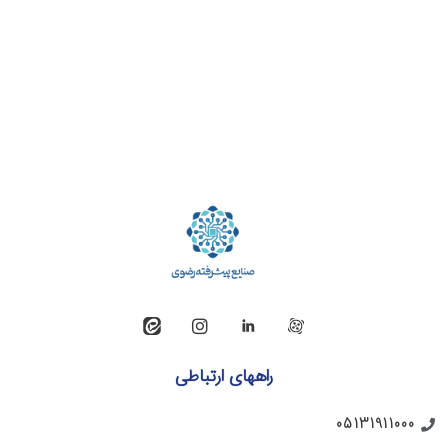
راههای ارتباطی
05131911000