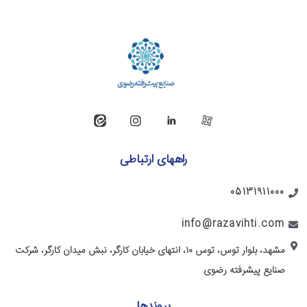
راههای ارتباطی
05131911000
info@razavihti.com
مشهد، بلوار توس، توس ۱۰، انتهای خیابان کارگر، نبش میدان کارگر، شرکت
صنایع پیشرفته رضوی
پیوندها