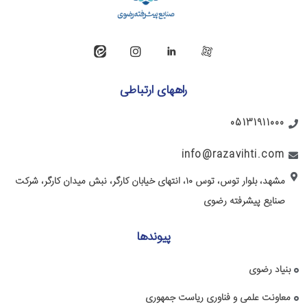
راههای ارتباطی
05131911000
info@razavihti.com
مشهد، بلوار توس، توس ۱۰، انتهای خیابان کارگر، نبش میدان کارگر، شرکت
صنایع پیشرفته رضوی
پیوندها
بنیاد رضوی
معاونت علمی و فناوری ریاست جمهوری