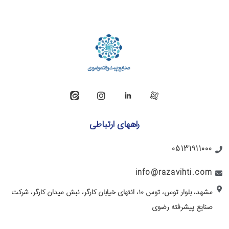
راههای ارتباطی
05131911000
info@razavihti.com
مشهد، بلوار توس، توس ۱۰، انتهای خیابان کارگر، نبش میدان کارگر، شرکت
صنایع پیشرفته رضوی