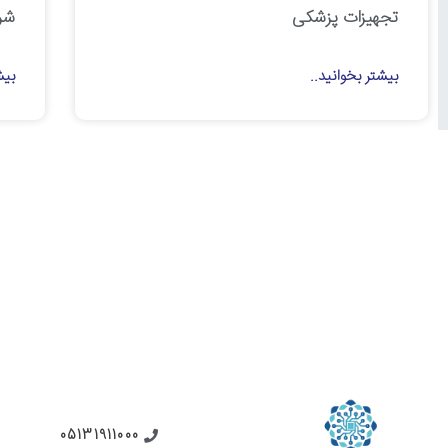
تجهیزات پزشکی
شر
بیشتر بخوانید..
بیش
05131911000