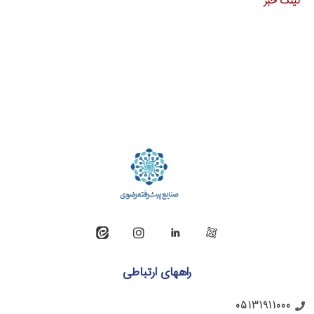
لینک خبر
راههای ارتباطی
05131911000