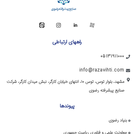
راههای ارتباطی
05131911000
info@razavihti.com
مشهد، بلوار توس، توس ۱۰، انتهای خیابان کارگر، نبش میدان کارگر، شرکت
صنایع پیشرفته رضوی
پیوندها
بنیاد رضوی
معاونت علمی و فناوری ریاست جمهوری