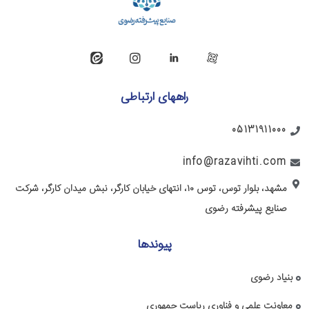
راههای ارتباطی
05131911000
info@razavihti.com
مشهد، بلوار توس، توس ۱۰، انتهای خیابان کارگر، نبش میدان کارگر، شرکت
صنایع پیشرفته رضوی
پیوندها
بنیاد رضوی
معاونت علمی و فناوری ریاست جمهوری