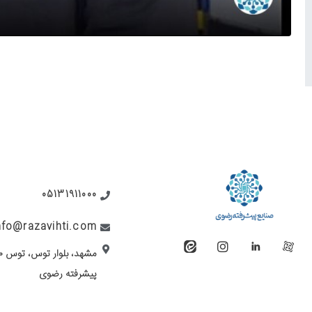
05131911000
nfo@razavihti.com
پیشرفته رضوی