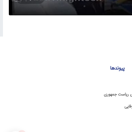
پیوندها
ی ریاست جمهوری
فایی