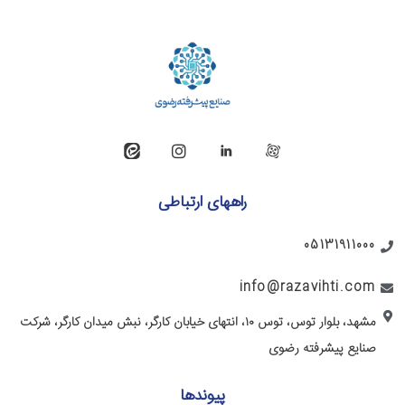
راههای ارتباطی
05131911000
info@razavihti.com
مشهد، بلوار توس، توس ۱۰، انتهای خیابان کارگر، نبش میدان کارگر، شرکت
صنایع پیشرفته رضوی
پیوندها