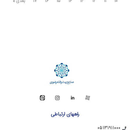
10
11
12
13
14
15
16
17
بعدی »
راههای ارتباطی
05131911000