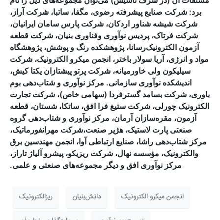
مشتقات آن (در شرف تأسیس) می‌توان مجموعه‌های ذیل را نام
برد: شرکت صنایع پیشرفته رضوی، مگفا، ساتبا، شرکت آراز،
شرکت شیشه شناور اردکان، شرکت پارس سامان ایرانیان،
شرکت فرتاک، پردیس نوآوری وفناوری بنیان، شرکت قطعه
آزمون الکترونیک‌رسانا، پژوهشکده رنگ و پوشش، پژوهشگاه
مواد و انرژی، آریا سولار باختر، انجمن میکرو الکترونیک، شرکت
سیلیکون ولی خاورمیانه، شرکت پرتو پیشتازان یکتا کیش،
‌اندیشکده نوآوری سازمانی. مرکز نوآوری و شتاب‌دهی بوم
باوری، شرکت بسامد گسترفردا (سهامی خاص)، شرکت تجارت
الکترونیک چورلی، شرکت ستیغ فرا افق، ساتکا، شستان، قطعه
آزمون، مقره‌سازان آرمان، مرکز نوآوری و شتاب‌دهی گروه
صنعتی پارت لاستیک، هژیر صنعت،شرکت مهرانفورماتیک،
مرکز شتاب‌دهی راشا، صنایع ارتباطی آوا، انجمن مهندسین برق
والکترونیک، مؤسسه نهال، شرکت ریزیکو، پیشرو آلیاژ تاراز،
مرکز نوآوری افق و دیگر مجموعه‌های صنعتی و علمی.
انجمن میکرو الکترونیک
دانش‌بنیان
ریزالکترونیک