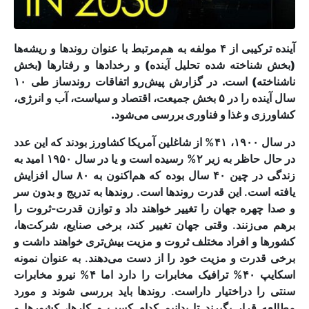
آینده ترکیبی از ۴ مولفه به هم‌مرتبط با عنوان روندها و ریشه‌ها
(بخش شناخته شده تحلیل آینده) و رخدادها و رفتارها (بخش
ناشناخته) است. در گزارش پیش‌رو اتفاقات روندساز طی ۱۰
سال آینده را در ۵ بخش جمیعت، اقتصاد و سیاست، آب و انرژی،
کشاورزی و غذا و فناوری بررسی می‌شود.
در سال ۱۹۰۰، ۴۱% از شاغلین آمریکا کشاورز بودند که این عدد
در حال حاظر به زیر ۲% رسیده است و یا در سال ۱۹۵۰ امید به
زندگی در چین ۴۰ سال بوده که هم‌اکنون به ۸۰ سال افزایش
یافته است. این قدرت روندها است. روندها به تدریج و بدون سر
و صدا چهره جهان را تغییر خواهند داد و توازن قدرت-ثروت را
برهم می‌زنند. وقتی جهان تغییر کند، برخی صنایع، شرکت‌ها،
کشورها و افراد مختلف ثروت و مزیت بیش‌تری خواهند داشت و
برخی قدرت و مزیت خود را از دست می‌دهند. به عنوان نمونه
اسکایپ ۴۰% ترافیک مخابرات را دارد اما ۴% نیرو مخابرات
سنتی را دراختیار داراست. روندها باید بررسی شوند و مورد
مطالعه قرار بگیرند تا بدانیم کدام کسب و کارها، کشورها و