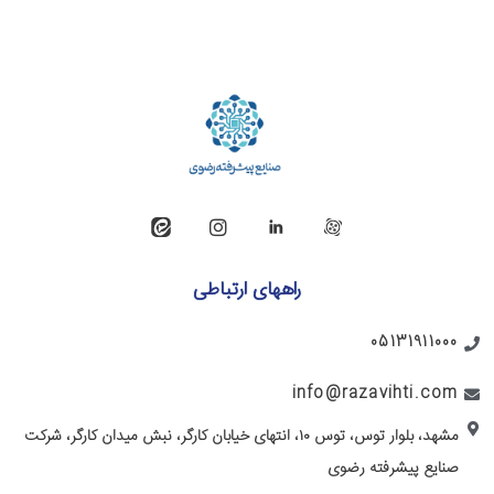
راههای ارتباطی
05131911000
info@razavihti.com
مشهد، بلوار توس، توس ۱۰، انتهای خیابان کارگر، نبش میدان کارگر، شرکت
صنایع پیشرفته رضوی