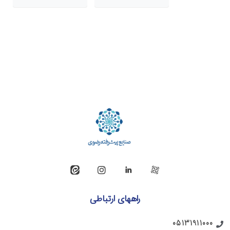
راههای ارتباطی
05131911000