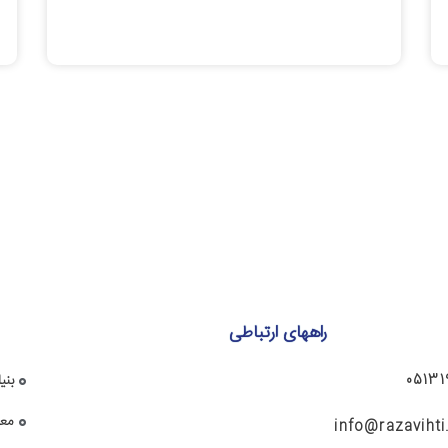
راههای ارتباطی
05131
بنی
معا
info@razaviht