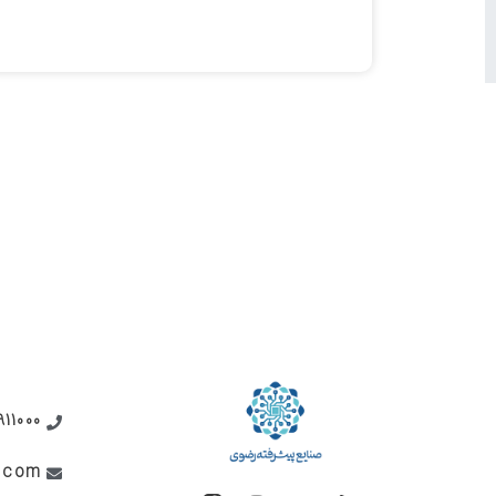
911000
i.com