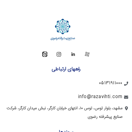
راههای ارتباطی
05131911000
info@razavihti.com
مشهد، بلوار توس، توس ۱۰، انتهای خیابان کارگر، نبش میدان کارگر، شرکت
صنایع پیشرفته رضوی