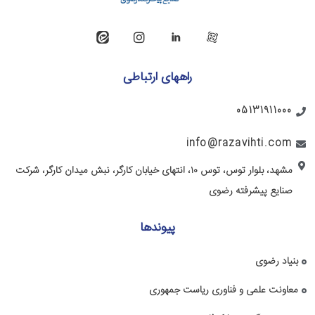
راههای ارتباطی
05131911000
info@razavihti.com
مشهد، بلوار توس، توس ۱۰، انتهای خیابان کارگر، نبش میدان کارگر، شرکت
صنایع پیشرفته رضوی
پیوندها
بنیاد رضوی
معاونت علمی و فناوری ریاست جمهوری